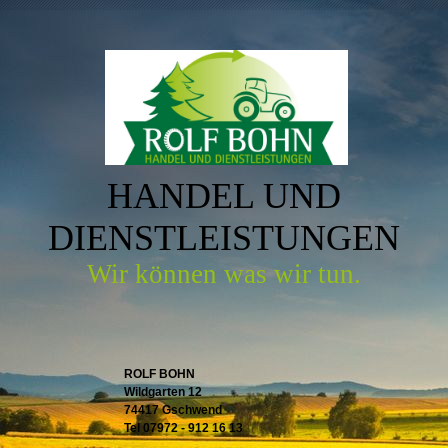
HANDEL UND
DIENSTLEISTUNGEN
Wir können was wir tun.
ROLF BOHN
Wildgarten 12
74417 Gschwend
Tel 07972 - 912 16 13