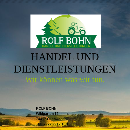
HANDEL UND
DIENSTLEISTUNGEN
Wir können was wir tun.
ROLF BOHN
Wildgarten 12
74417 Gschwend
Tel 07972 - 912 16 13