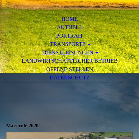
HOME
AKTUELL
PORTRAIT
TRANSPORTE
DIENSTLEISUNGEN
LANDWIRTSCHAFTLICHER BETRIEB
OFFENE STELLEN
DATENSCHUTZ
Maisernte 2020