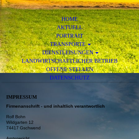
HOME
AKTUELL
PORTRAIT
TRANSPORTE
DIENSTLEISUNGEN
LANDWIRTSCHAFTLICHER BETRIEB
OFFENE STELLEN
DATENSCHUTZ
IMPRESSUM
Firmenanschrift - und inhaltlich verantwortlich
Rolf Bohn
Wildgarten 12
74417 Gschwend
Amtsgericht