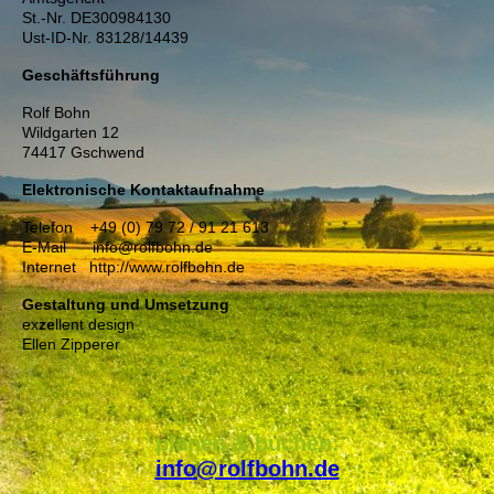
St.-Nr. DE300984130
Ust-ID-Nr. 83128/14439
Geschäftsführung
Rolf Bohn
Wildgarten 12
74417 Gschwend
Elektronische Kontaktaufnahme
Telefon +49 (0) 79 72 / 91 21 613
E-Mail info@rolfbohn.de
Internet http://www.rolfbohn.de
Gestaltung und Umsetzung
ex
ze
llent design
Ellen Zipperer
planen & buchen:
info@rolfbohn.de